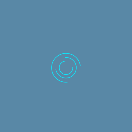
Αρχική σελίδα
Λύσεις λογισμικού
Caseware
IRIS Business Services
Circit
Εκπαιδευτικά σεμινάρια
Συχνές Ερωτήσεις